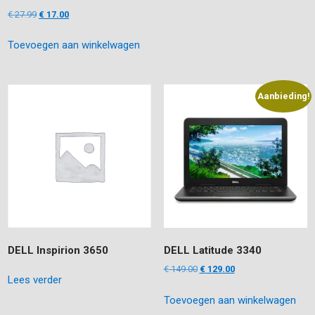
Oorspronkelijke
Huidige
€
27.99
€
17.00
prijs
prijs
Toevoegen aan winkelwagen
was:
is:
€ 27.99.
€ 17.00.
Aanbieding!
DELL Inspirion 3650
DELL Latitude 3340
Oorspronkelijke
Huidige
€
149.00
€
129.00
Lees verder
prijs
prijs
Toevoegen aan winkelwagen
was:
is:
€ 149.00.
€ 129.00.