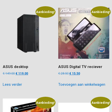
Aanbieding!
Aanbieding!
ASUS desktop
ASUS Digital TV reciever
Oorspronkelijke
Huidige
Oorspronkelijke
Huidige
€
149.00
€
119.00
€
28.50
€
15.50
prijs
prijs
prijs
prijs
Lees verder
Toevoegen aan winkelwagen
was:
is:
was:
is:
€ 149.00.
€ 119.00.
€ 28.50.
€ 15.50.
Aanbieding!
Aanbieding!