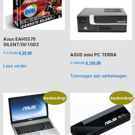
Asus EAH5570
SILENT/DI/1GD2
Oorspronkelijke
Huidige
€
119.00
€
39.00
ASUS mini PC TERRA
prijs
prijs
Oorspronkelijke
Huidige
€
189.00
€
169.00
Lees verder
was:
is:
prijs
prijs
€ 119.00.
€ 39.00.
Toevoegen aan winkelwagen
was:
is:
€ 189.00.
€ 169.00.
Aanbieding!
Aanbieding!