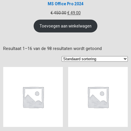
MS Office Pro 2024
Oorspronkelijke
Huidige
€
450.00
€
49.00
prijs
prijs
was:
is:
Toevoegen aan winkelwagen
€ 450.00.
€ 49.00.
Resultaat 1–16 van de 98 resultaten wordt getoond