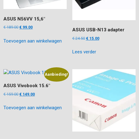
ASUS N56VV 15,6″
Oorspronkelijke
Huidige
€
189.00
€
99.00
ASUS USB-N13 adapter
prijs
prijs
Oorspronkelijke
Huidige
€
24.50
€
15.00
Toevoegen aan winkelwagen
was:
is:
prijs
prijs
€ 189.00.
€ 99.00.
Lees verder
was:
is:
€ 24.50.
€ 15.00.
Aanbieding!
ASUS Vivobook 15.6″
Oorspronkelijke
Huidige
€
159.00
€
149.00
prijs
prijs
Toevoegen aan winkelwagen
was:
is:
€ 159.00.
€ 149.00.