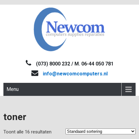
Skip
to
content
NEWCOM
Computers-Verkoop&Reparaties
(073) 8000 232 / M. 06-44 050 781
info@newcomcomputers.nl
Menu
toner
Toont alle 16 resultaten