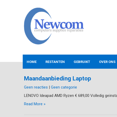
Skip
to
content
NEWCOM
Computers-Verkoop&Reparaties
HOME
RESTANTEN
GEBRUIKT
OVER ONS
Maandaanbieding Laptop
Geen reacties
|
Geen categorie
LENOVO Ideapad AMD Ryzen € 689,00 Volledig geïnsta
Read More »