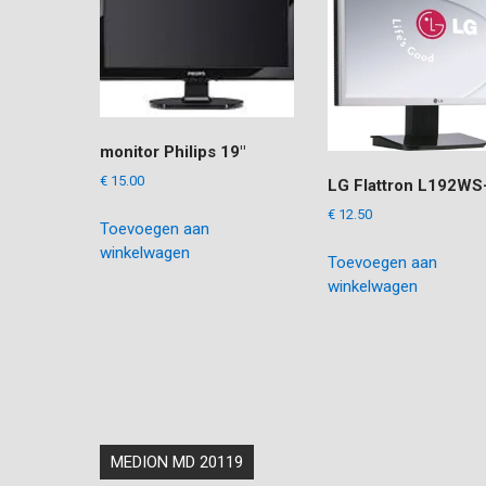
monitor Philips 19″
€
15.00
LG Flattron L192WS
€
12.50
Toevoegen aan
winkelwagen
Toevoegen aan
winkelwagen
Bericht
MEDION MD 20119
navigatie