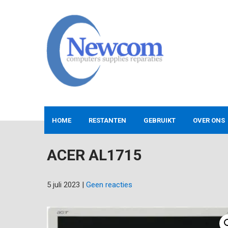
Skip
to
content
NEWCOM
Computers-Verkoop&Reparaties
HOME
RESTANTEN
GEBRUIKT
OVER ONS
ACER AL1715
5 juli 2023
|
Geen reacties