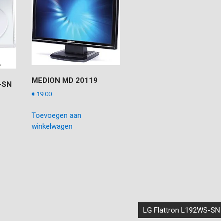
MEDION MD 20119
-SN
€
19.00
Toevoegen aan
winkelwagen
LG Flattron L192WS-SN