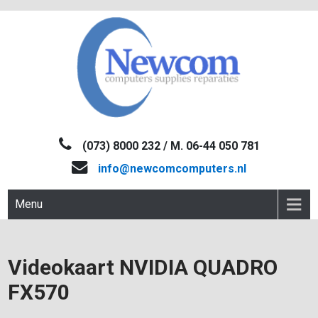
Skip
to
content
NEWCOM
Computers-Verkoop&Reparaties
(073) 8000 232 / M. 06-44 050 781
info@newcomcomputers.nl
Menu
Videokaart NVIDIA QUADRO
FX570