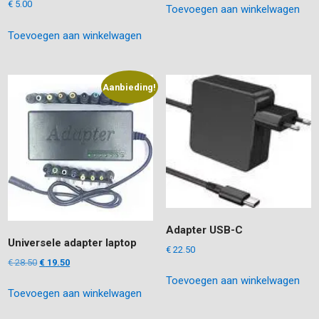
€
5.00
Toevoegen aan winkelwagen
was:
is:
€ 25.95.
€ 15.95.
Toevoegen aan winkelwagen
Aanbieding!
Adapter USB-C
Universele adapter laptop
€
22.50
Oorspronkelijke
Huidige
€
28.50
€
19.50
prijs
prijs
Toevoegen aan winkelwagen
Toevoegen aan winkelwagen
was:
is:
€ 28.50.
€ 19.50.