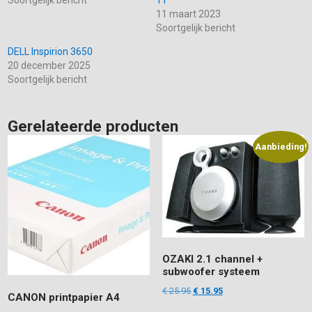
Soortgelijk bericht
11
11 maart 2023
Soortgelijk bericht
DELL Inspirion 3650
20 december 2025
Soortgelijk bericht
Gerelateerde producten
Aanbieding!
OZAKI 2.1 channel +
subwoofer systeem
Oorspronkelijke
Huidige
€
25.95
€
15.95
CANON printpapier A4
prijs
prijs