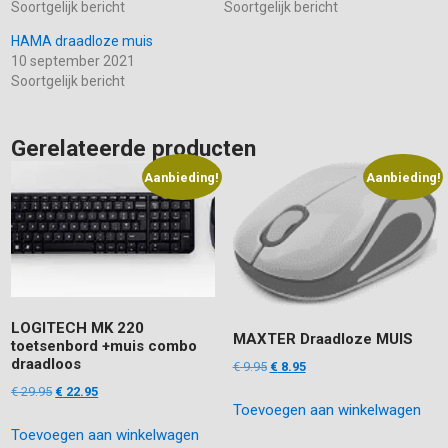
Soortgelijk bericht
Soortgelijk bericht
HAMA draadloze muis
10 september 2021
Soortgelijk bericht
Gerelateerde producten
Aanbieding!
Aanbieding!
LOGITECH MK 220
MAXTER Draadloze MUIS
toetsenbord +muis combo
draadloos
Oorspronkelijke
Huidige
€
9.95
€
8.95
prijs
prijs
Oorspronkelijke
Huidige
€
29.95
€
22.95
Toevoegen aan winkelwagen
was:
is:
prijs
prijs
€ 9.95.
€ 8.95.
Toevoegen aan winkelwagen
was:
is: