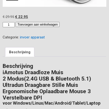
Oorspronkelijke
Huidige
€
29.95
€
22.95
prijs
prijs
iAmotus
Toevoegen aan winkelwagen
was:
is:
Draadloze
€ 29.95.
€ 22.95.
USB
Categorie:
invoer apparaat
en
Bluetooth
Muis
Beschrijving
Ultradun
aantal
Beschrijving
iAmotus Draadloze Muis
2 Modus(2.4G USB & Bluetooth 5.1)
Ultradun Draagbare Stille Muis
Ergonomische Oplaadbare Mouse 3
Verstelbare DPI
voor Windows/Linux/Mac/Android/Tablet/Laptop