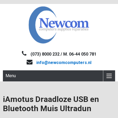
Skip
to
content
NEWCOM
Computers-Verkoop&Reparaties
(073) 8000 232 / M. 06-44 050 781
info@newcomcomputers.nl
Menu
iAmotus Draadloze USB en
Bluetooth Muis Ultradun