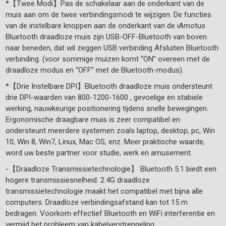
*【Twee Modi】Pas de schakelaar aan de onderkant van de
muis aan om de twee verbindingsmodi te wijzigen. De functies
van de instelbare knoppen aan de onderkant van de iAmotus
Bluetooth draadloze muis zijn USB-OFF-Bluetooth van boven
naar beneden, dat wil zeggen USB verbinding Afsluiten Bluetooth
verbinding. (voor sommige muizen komt “ON” overeen met de
draadloze modus en “OFF” met de Bluetooth-modus).
*【Drie Instelbare DPI】Bluetooth draadloze muis ondersteunt
drie DPI-waarden van 800-1200-1600 , gevoelige en stabiele
werking, nauwkeurige positionering tijdens snelle bewegingen.
Ergonomische draagbare muis is zeer compatibel en
ondersteunt meerdere systemen zoals laptop, desktop, pc, Win
10, Win 8, Win7, Linux, Mac OS, enz. Meer praktische waarde,
word uw beste partner voor studie, werk en amusement.
-【Draadloze Transmissietechnologie】 Bluetooth 5.1 biedt een
hogere transmissiesnelheid. 2.4G draadloze
transmissietechnologie maakt het compatibel met bijna alle
computers. Draadloze verbindingsafstand kan tot 15 m
bedragen. Voorkom effectief Bluetooth en WiFi interferentie en
vermijd het probleem van kabelverstrengeling.