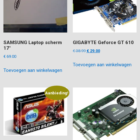
SAMSUNG Laptop scherm
GIGABYTE Geforce GT 610
17″
Oorspronkelijke
Huidige
€
38.99
€
29.00
€
69.00
prijs
prijs
Toevoegen aan winkelwagen
was:
is:
Toevoegen aan winkelwagen
€ 38.99.
€ 29.00.
Aanbieding!