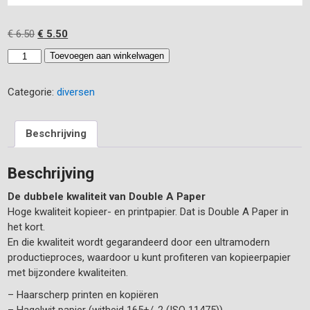
Oorspronkelijke
Huidige
€
6.50
€
5.50
prijs
prijs
Printerpapier
Toevoegen aan winkelwagen
was:
is:
DOUBLE
€ 6.50.
€ 5.50.
A
Categorie:
diversen
aantal
Beschrijving
Beschrijving
De dubbele kwaliteit van Double A Paper
Hoge kwaliteit kopieer- en printpapier. Dat is Double A Paper in
het kort.
En die kwaliteit wordt gegarandeerd door een ultramodern
productieproces, waardoor u kunt profiteren van kopieerpapier
met bijzondere kwaliteiten.
– Haarscherp printen en kopiëren
– Hagelwit papier (witheid 165+/-2 (ISO 11475))