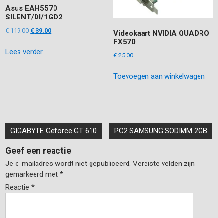
Asus EAH5570
SILENT/DI/1GD2
Oorspronkelijke
Huidige
€
119.00
€
39.00
Videokaart NVIDIA QUADRO
prijs
prijs
FX570
Lees verder
was:
is:
€
25.00
€ 119.00.
€ 39.00.
Toevoegen aan winkelwagen
Bericht
GIGABYTE Geforce GT 610
PC2 SAMSUNG SODIMM 2GB
navigatie
Geef een reactie
Je e-mailadres wordt niet gepubliceerd.
Vereiste velden zijn
gemarkeerd met
*
Reactie
*