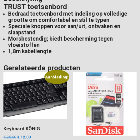
TRUST toetsenbord
Bedraad toetsenbord met indeling op volledige
grootte om comfortabel en stil te typen
Speciale knoppen voor aan/uit, ontwaken en
slaapstand
Morsbestendig; biedt bescherming tegen
vloeistoffen
1,8m kabellengte
Gerelateerde producten
Aanbieding!
Keyboard KÖNIG
Oorspronkelijke
Huidige
€
25.00
€
12.00