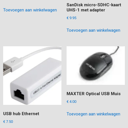
prijs
prijs
SanDisk micro-SDHC-kaart
Toevoegen aan winkelwagen
was:
is:
UHS-1 met adapter
€ 25.00.
€ 12.00.
€
9.95
Toevoegen aan winkelwagen
MAXTER Optical USB Muis
€
4.00
USB hub Ethernet
Toevoegen aan winkelwagen
€
7.50