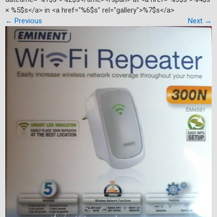
× %5$s</a> in <a href="%6$s" rel="gallery">%7$s</a>
←
Previous
Next
→