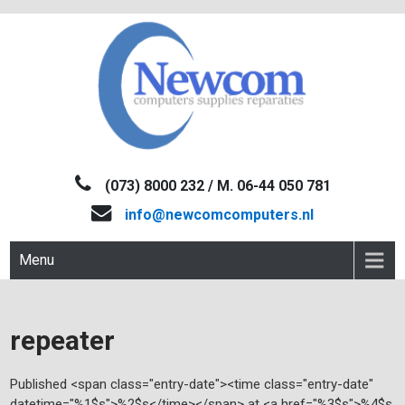
Skip
to
content
NEWCOM
Computers-Verkoop&Reparaties
(073) 8000 232 / M. 06-44 050 781
info@newcomcomputers.nl
Menu
repeater
Published <span class="entry-date"><time class="entry-date"
datetime="%1$s">%2$s</time></span> at <a href="%3$s">%4$s