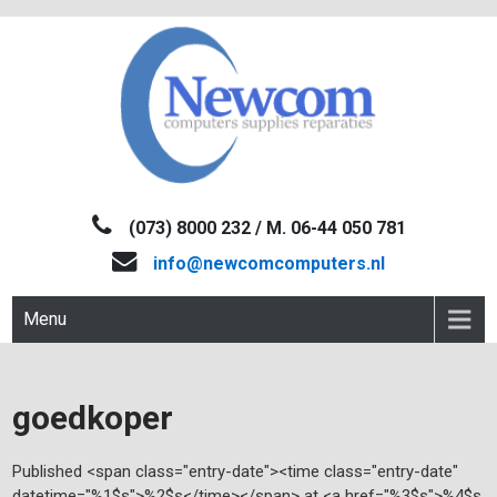
Skip
to
content
NEWCOM
Computers-Verkoop&Reparaties
(073) 8000 232 / M. 06-44 050 781
info@newcomcomputers.nl
Menu
goedkoper
Published <span class="entry-date"><time class="entry-date"
datetime="%1$s">%2$s</time></span> at <a href="%3$s">%4$s