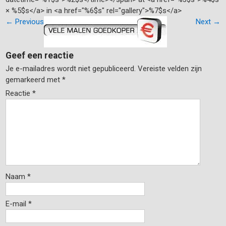
× %5$s</a> in <a href="%6$s" rel="gallery">%7$s</a>
←
Previous
Next
→
Geef een reactie
Je e-mailadres wordt niet gepubliceerd.
Vereiste velden zijn
gemarkeerd met
*
Reactie
*
Naam
*
E-mail
*