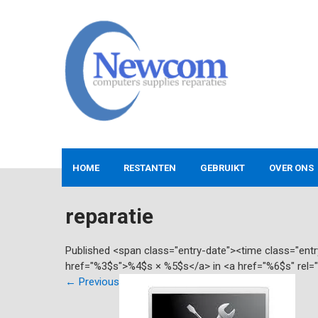
Skip
to
content
NEWCOM
Computers-Verkoop&Reparaties
HOME
RESTANTEN
GEBRUIKT
OVER ONS
reparatie
Published <span class="entry-date"><time class="en
href="%3$s">%4$s × %5$s</a> in <a href="%6$s" rel=
←
Previous