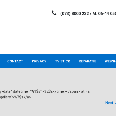
(073) 8000 232 / M. 06-44 05
CONTACT
PRIVACY
TV STICK
REPARATIE
WEBS
try-date" datetime="%1$s">%2$s</time></span> at <a
"gallery">%7$s</a>
Next