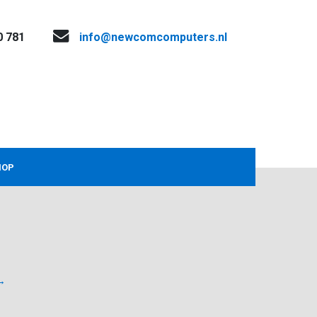
0 781
info@newcomcomputers.nl
HOP
→