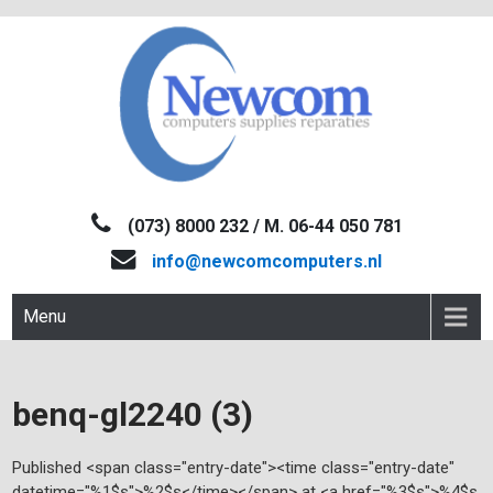
Skip
to
content
NEWCOM
Computers-Verkoop&Reparaties
(073) 8000 232 / M. 06-44 050 781
info@newcomcomputers.nl
Menu
benq-gl2240 (3)
Published <span class="entry-date"><time class="entry-date"
datetime="%1$s">%2$s</time></span> at <a href="%3$s">%4$s