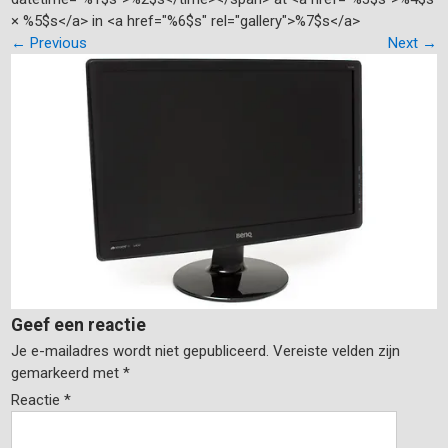
× %5$s</a> in <a href="%6$s" rel="gallery">%7$s</a>
←
Previous
Next
→
Geef een reactie
Je e-mailadres wordt niet gepubliceerd.
Vereiste velden zijn
gemarkeerd met
*
Reactie
*