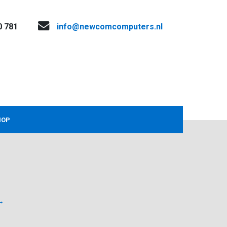
0 781
info@newcomcomputers.nl
HOP
→