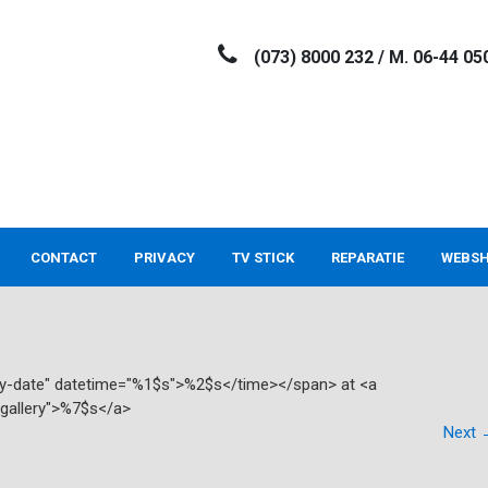
(073) 8000 232 / M. 06-44 05
CONTACT
PRIVACY
TV STICK
REPARATIE
WEBS
try-date" datetime="%1$s">%2$s</time></span> at <a
"gallery">%7$s</a>
Next