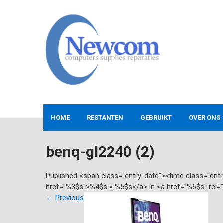
Skip
to
content
NEWCOM
Computers-Verkoop&Reparaties
HOME
RESTANTEN
GEBRUIKT
OVER ONS
benq-gl2240 (2)
Published <span class="entry-date"><time class="en
href="%3$s">%4$s × %5$s</a> in <a href="%6$s" rel=
←
Previous