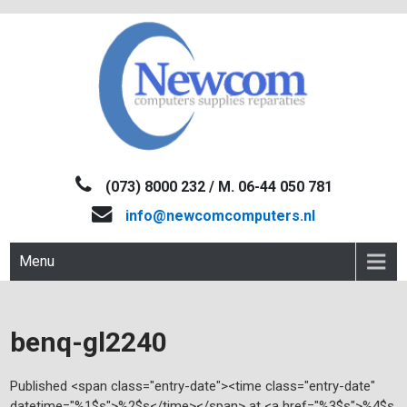
Skip
to
content
NEWCOM
Computers-Verkoop&Reparaties
(073) 8000 232 / M. 06-44 050 781
info@newcomcomputers.nl
Menu
benq-gl2240
Published <span class="entry-date"><time class="entry-date"
datetime="%1$s">%2$s</time></span> at <a href="%3$s">%4$s