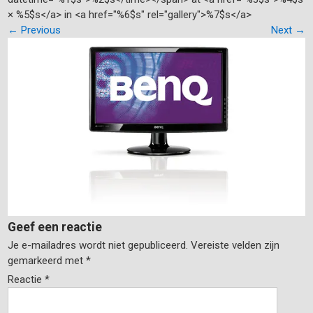
× %5$s</a> in <a href="%6$s" rel="gallery">%7$s</a>
←
Previous
Next
→
Geef een reactie
Je e-mailadres wordt niet gepubliceerd.
Vereiste velden zijn
gemarkeerd met
*
Reactie
*