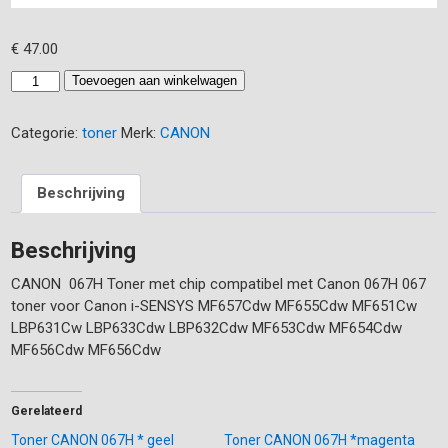
€
47.00
Toner
Toevoegen aan winkelwagen
CANON
067H
Categorie:
toner
Merk:
CANON
*
zwart
aantal
Beschrijving
Beschrijving
CANON 067H Toner met chip compatibel met Canon 067H 067
toner voor Canon i-SENSYS MF657Cdw MF655Cdw MF651Cw
LBP631Cw LBP633Cdw LBP632Cdw MF653Cdw MF654Cdw
MF656Cdw MF656Cdw
Gerelateerd
Toner CANON 067H * geel
Toner CANON 067H *magenta