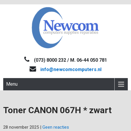
Skip
to
content
NEWCOM
Computers-Verkoop&Reparaties
(073) 8000 232 / M. 06-44 050 781
info@newcomcomputers.nl
Menu
Toner CANON 067H * zwart
28 november 2025
|
Geen reacties