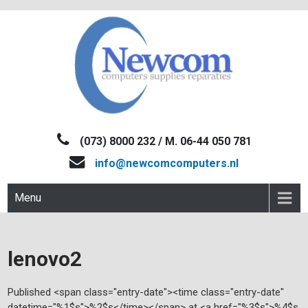
Skip
to
content
NEWCOM
Computers-Verkoop&Reparaties
(073) 8000 232 / M. 06-44 050 781
info@newcomcomputers.nl
Menu
lenovo2
Published <span class="entry-date"><time class="entry-date"
datetime="%1$s">%2$s</time></span> at <a href="%3$s">%4$s