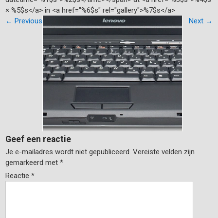
× %5$s</a> in <a href="%6$s" rel="gallery">%7$s</a>
←
Previous
Next
→
Geef een reactie
Je e-mailadres wordt niet gepubliceerd.
Vereiste velden zijn
gemarkeerd met
*
Reactie
*