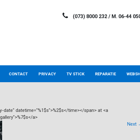
(073) 8000 232 / M. 06-44 05
CONTACT
PRIVACY
TV STICK
REPARATIE
WEBS
try-date" datetime="%1$s">%2$s</time></span> at <a
"gallery">%7$s</a>
Next