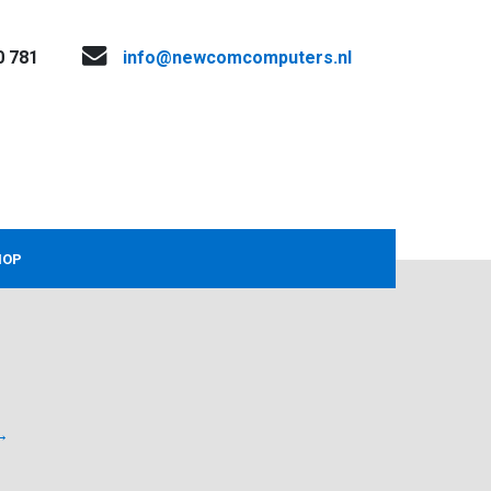
0 781
info@newcomcomputers.nl
HOP
→