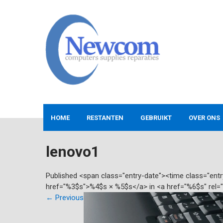
Skip
to
content
NEWCOM
Computers-Verkoop&Reparaties
HOME
RESTANTEN
GEBRUIKT
OVER ONS
lenovo1
Published <span class="entry-date"><time class="en
href="%3$s">%4$s × %5$s</a> in <a href="%6$s" rel=
←
Previous