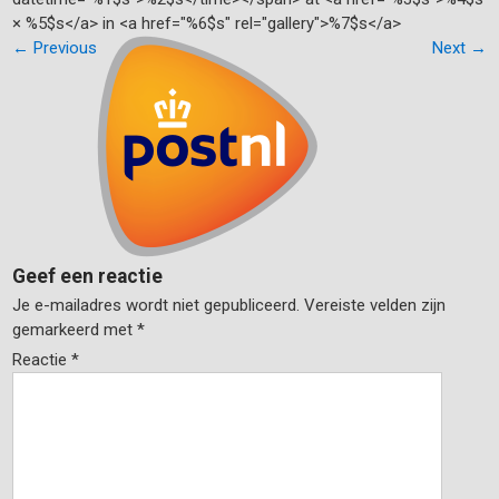
× %5$s</a> in <a href="%6$s" rel="gallery">%7$s</a>
←
Previous
Next
→
Geef een reactie
Je e-mailadres wordt niet gepubliceerd.
Vereiste velden zijn
gemarkeerd met
*
Reactie
*