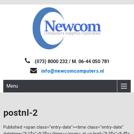
Skip
to
content
NEWCOM
Computers-Verkoop&Reparaties
(073) 8000 232 / M. 06-44 050 781
info@newcomcomputers.nl
Menu
postnl-2
Published <span class="entry-date"><time class="entry-date"
datetime="%1$s">%2$s</time></span> at <a href="%3$s">%4$s