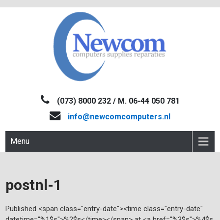
Skip
to
content
NEWCOM
Computers-Verkoop&Reparaties
(073) 8000 232 / M. 06-44 050 781
info@newcomcomputers.nl
Menu
postnl-1
Published <span class="entry-date"><time class="entry-date"
datetime="%1$s">%2$s</time></span> at <a href="%3$s">%4$s