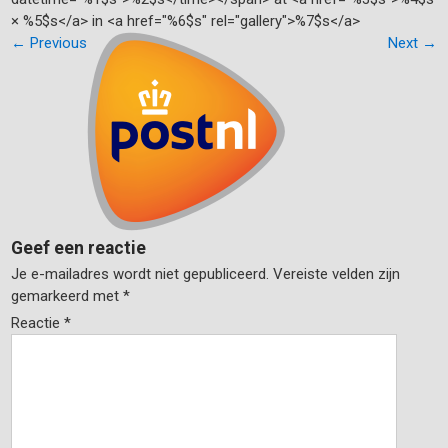
× %5$s</a> in <a href="%6$s" rel="gallery">%7$s</a>
←
Previous
Next
→
Geef een reactie
Je e-mailadres wordt niet gepubliceerd.
Vereiste velden zijn
gemarkeerd met
*
Reactie
*