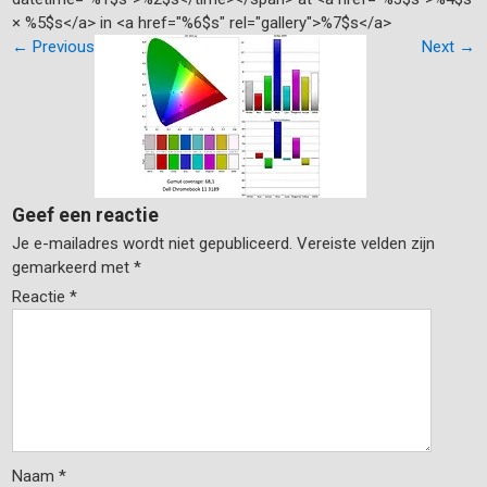
× %5$s</a> in <a href="%6$s" rel="gallery">%7$s</a>
←
Previous
Next
→
Geef een reactie
Je e-mailadres wordt niet gepubliceerd.
Vereiste velden zijn
gemarkeerd met
*
Reactie
*
Naam
*