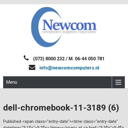
Skip
to
content
NEWCOM
Computers-Verkoop&Reparaties
(073) 8000 232 / M. 06-44 050 781
info@newcomcomputers.nl
Menu
dell-chromebook-11-3189 (6)
Published <span class="entry-date"><time class="entry-date"
datetime="%1$s">%2$s</time></span> at <a href="%3$s">%4$s