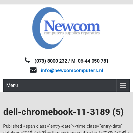
Skip
to
content
NEWCOM
Computers-Verkoop&Reparaties
(073) 8000 232 / M. 06-44 050 781
info@newcomcomputers.nl
Menu
dell-chromebook-11-3189 (5)
Published <span class="entry-date"><time class="entry-date"
datetime="%1$s">%2$s</time></span> at <a href="%3$s">%4$s