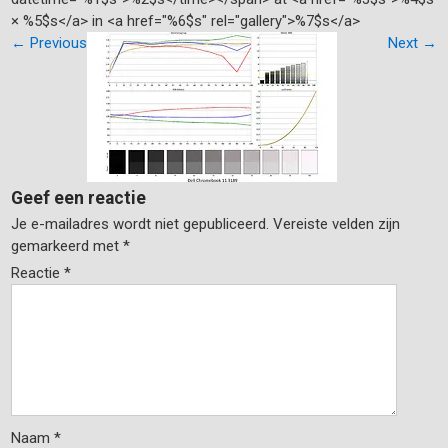
× %5$s</a> in <a href="%6$s" rel="gallery">%7$s</a>
←
Previous
Next
→
Geef een reactie
Je e-mailadres wordt niet gepubliceerd.
Vereiste velden zijn
gemarkeerd met
*
Reactie
*
Naam
*