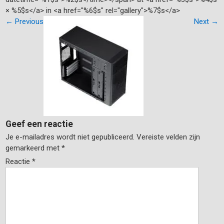
× %5$s</a> in <a href="%6$s" rel="gallery">%7$s</a>
←
Previous
Next
→
Geef een reactie
Je e-mailadres wordt niet gepubliceerd.
Vereiste velden zijn
gemarkeerd met
*
Reactie
*