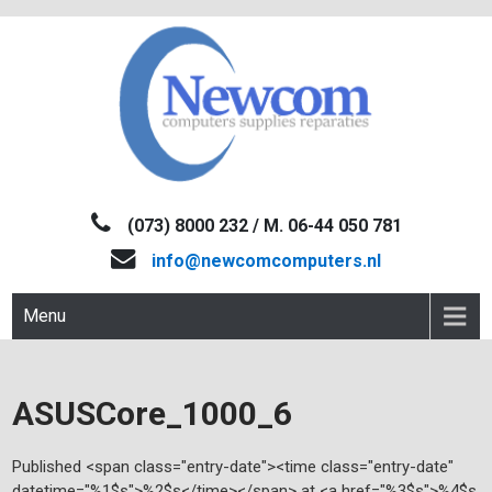
Skip
to
content
NEWCOM
Computers-Verkoop&Reparaties
(073) 8000 232 / M. 06-44 050 781
info@newcomcomputers.nl
Menu
ASUSCore_1000_6
Published <span class="entry-date"><time class="entry-date"
datetime="%1$s">%2$s</time></span> at <a href="%3$s">%4$s