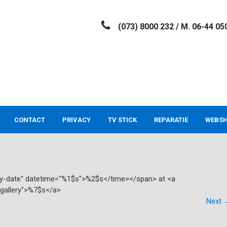
(073) 8000 232 / M. 06-44 05
CONTACT
PRIVACY
TV STICK
REPARATIE
WEBS
try-date" datetime="%1$s">%2$s</time></span> at <a
"gallery">%7$s</a>
Next