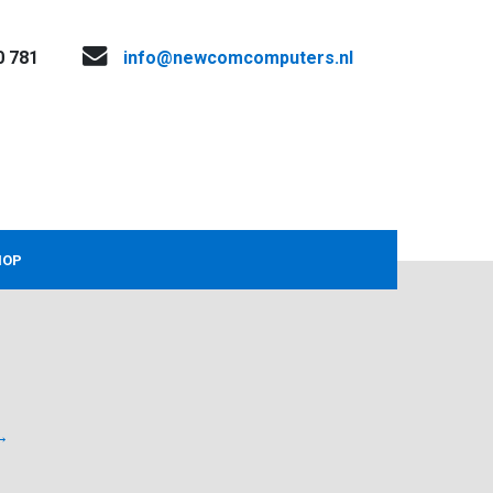
0 781
info@newcomcomputers.nl
HOP
→