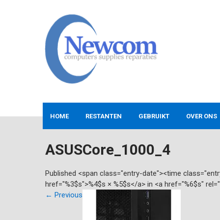
Skip
to
content
NEWCOM
Computers-Verkoop&Reparaties
HOME
RESTANTEN
GEBRUIKT
OVER ONS
ASUSCore_1000_4
Published <span class="entry-date"><time class="en
href="%3$s">%4$s × %5$s</a> in <a href="%6$s" rel=
←
Previous