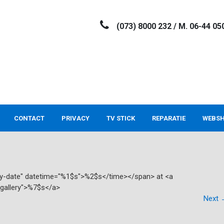
(073) 8000 232 / M. 06-44 05
CONTACT
PRIVACY
TV STICK
REPARATIE
WEBS
try-date" datetime="%1$s">%2$s</time></span> at <a
"gallery">%7$s</a>
Next