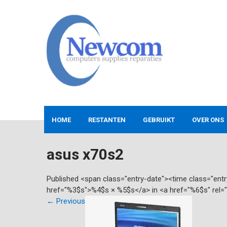
Skip
to
content
NEWCOM
Computers-Verkoop&Reparaties
HOME
RESTANTEN
GEBRUIKT
OVER ONS
asus x70s2
Published <span class="entry-date"><time class="en
href="%3$s">%4$s × %5$s</a> in <a href="%6$s" rel=
←
Previous