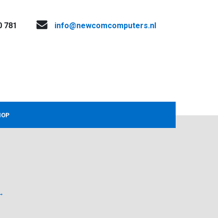
0 781
info@newcomcomputers.nl
HOP
→