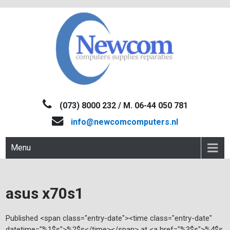
Skip
to
content
NEWCOM
Computers-Verkoop&Reparaties
(073) 8000 232 / M. 06-44 050 781
info@newcomcomputers.nl
Menu
asus x70s1
Published <span class="entry-date"><time class="entry-date"
datetime="%1$s">%2$s</time></span> at <a href="%3$s">%4$s