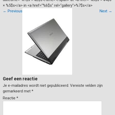
× %5$s</a> in <a href="%6$s" rel="gallery">%7$s</a>
←
Previous
Next
→
Geef een reactie
Je e-mailadres wordt niet gepubliceerd.
Vereiste velden zijn
gemarkeerd met
*
Reactie
*