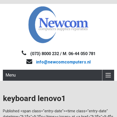
Skip
to
content
NEWCOM
Computers-Verkoop&Reparaties
(073) 8000 232 / M. 06-44 050 781
info@newcomcomputers.nl
Menu
keyboard lenovo1
Published <span class="entry-date"><time class="entry-date"
datetime="%1$s">%2$s</time></span> at <a href="%3$s">%4$s