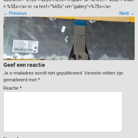
× %5$s</a> in <a href="%6$s" rel="gallery">%7$s</a>
←
Previous
Next
→
Geef een reactie
Je e-mailadres wordt niet gepubliceerd.
Vereiste velden zijn
gemarkeerd met
*
Reactie
*