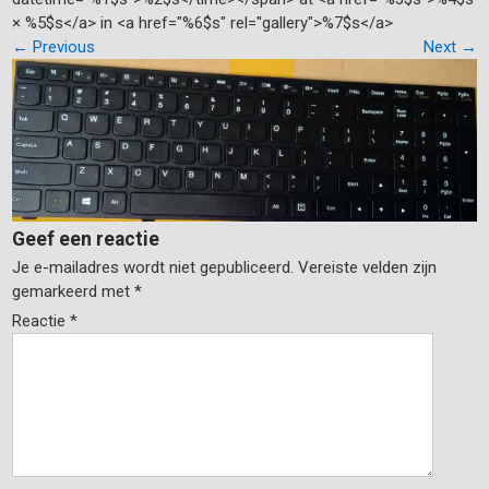
× %5$s</a> in <a href="%6$s" rel="gallery">%7$s</a>
←
Previous
Next
→
Geef een reactie
Je e-mailadres wordt niet gepubliceerd.
Vereiste velden zijn
gemarkeerd met
*
Reactie
*