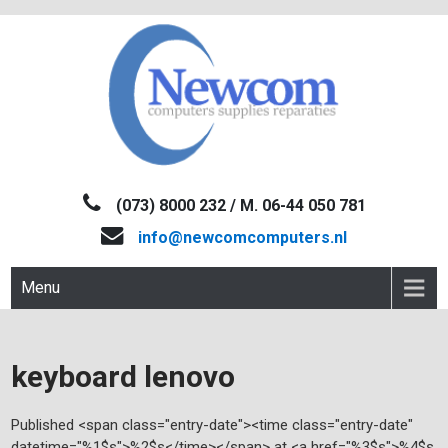
Skip
to
content
NEWCOM
Computers-Verkoop&Reparaties
(073) 8000 232 / M. 06-44 050 781
info@newcomcomputers.nl
Menu
keyboard lenovo
Published <span class="entry-date"><time class="entry-date"
datetime="%1$s">%2$s</time></span> at <a href="%3$s">%4$s