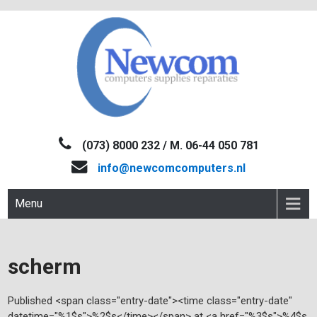
Skip
to
content
NEWCOM
Computers-Verkoop&Reparaties
(073) 8000 232 / M. 06-44 050 781
info@newcomcomputers.nl
Menu
scherm
Published <span class="entry-date"><time class="entry-date"
datetime="%1$s">%2$s</time></span> at <a href="%3$s">%4$s