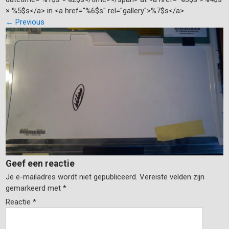
× %5$s</a> in <a href="%6$s" rel="gallery">%7$s</a>
←
Previous
Geef een reactie
Je e-mailadres wordt niet gepubliceerd.
Vereiste velden zijn
gemarkeerd met
*
Reactie
*