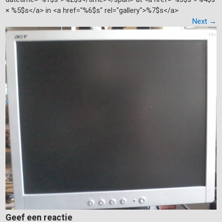
× %5$s</a> in <a href="%6$s" rel="gallery">%7$s</a>
Next
→
Geef een reactie