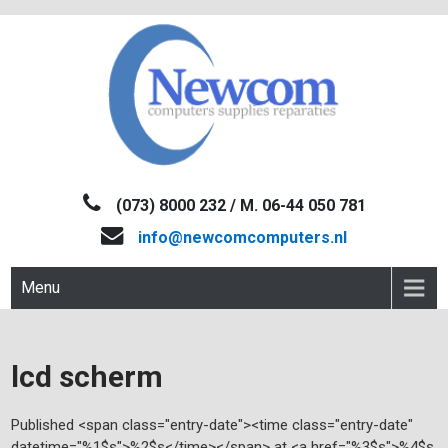
Skip
to
content
NEWCOM
Computers-Verkoop&Reparaties
(073) 8000 232 / M. 06-44 050 781
info@newcomcomputers.nl
Menu
lcd scherm
Published <span class="entry-date"><time class="entry-date"
datetime="%1$s">%2$s</time></span> at <a href="%3$s">%4$s