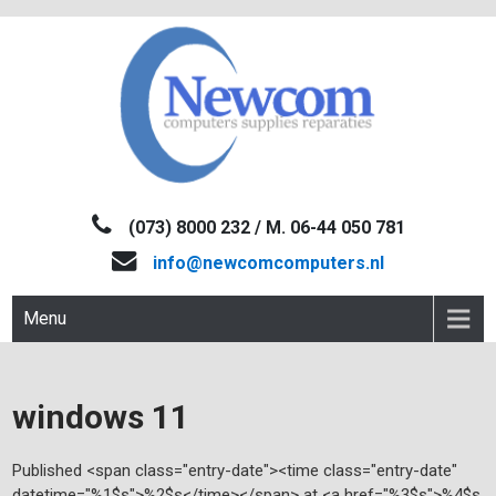
Skip
to
content
NEWCOM
Computers-Verkoop&Reparaties
(073) 8000 232 / M. 06-44 050 781
info@newcomcomputers.nl
Menu
windows 11
Published <span class="entry-date"><time class="entry-date"
datetime="%1$s">%2$s</time></span> at <a href="%3$s">%4$s