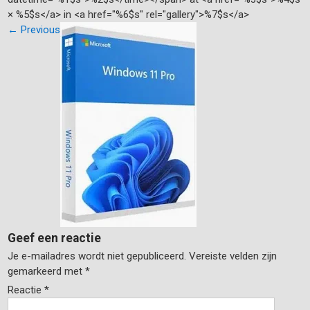
× %5$s</a> in <a href="%6$s" rel="gallery">%7$s</a>
←
Previous
Geef een reactie
Je e-mailadres wordt niet gepubliceerd.
Vereiste velden zijn
gemarkeerd met
*
Reactie
*