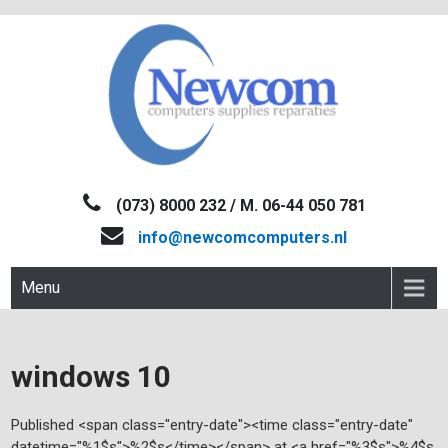
Skip
to
content
NEWCOM
Computers-Verkoop&Reparaties
(073) 8000 232 / M. 06-44 050 781
info@newcomcomputers.nl
Menu
windows 10
Published <span class="entry-date"><time class="entry-date"
datetime="%1$s">%2$s</time></span> at <a href="%3$s">%4$s