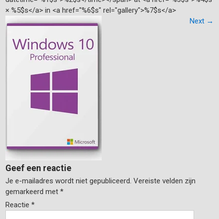
× %5$s</a> in <a href="%6$s" rel="gallery">%7$s</a>
Next
→
Geef een reactie
Je e-mailadres wordt niet gepubliceerd.
Vereiste velden zijn
gemarkeerd met
*
Reactie
*