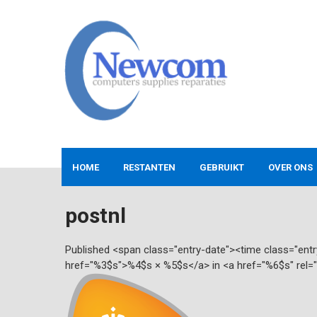
Skip
to
content
NEWCOM
Computers-Verkoop&Reparaties
HOME
RESTANTEN
GEBRUIKT
OVER ONS
postnl
Published <span class="entry-date"><time class="en
href="%3$s">%4$s × %5$s</a> in <a href="%6$s" rel=