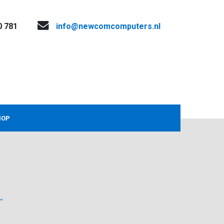
0 781
info@newcomcomputers.nl
HOP
→