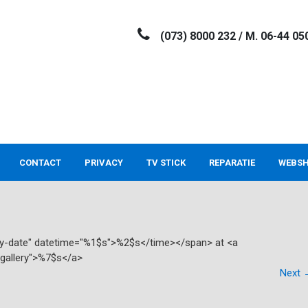
(073) 8000 232 / M. 06-44 05
CONTACT
PRIVACY
TV STICK
REPARATIE
WEBS
try-date" datetime="%1$s">%2$s</time></span> at <a
"gallery">%7$s</a>
Next