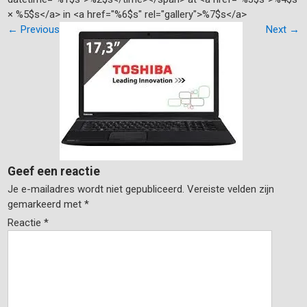
× %5$s</a> in <a href="%6$s" rel="gallery">%7$s</a>
←
Previous
Next
→
Geef een reactie
Je e-mailadres wordt niet gepubliceerd.
Vereiste velden zijn
gemarkeerd met
*
Reactie
*