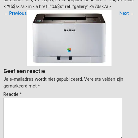
× %5$s</a> in <a href="%6$s" rel="gallery">%7$s</a>
←
Previous
Next
→
Geef een reactie
Je e-mailadres wordt niet gepubliceerd.
Vereiste velden zijn
gemarkeerd met
*
Reactie
*