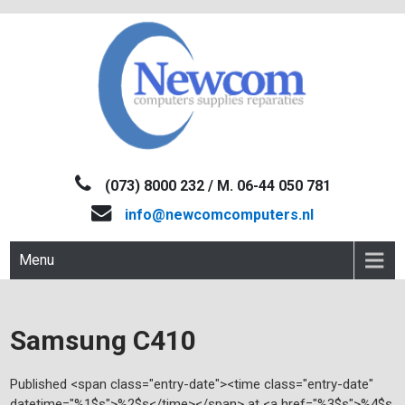
Skip
to
content
NEWCOM
Computers-Verkoop&Reparaties
(073) 8000 232 / M. 06-44 050 781
info@newcomcomputers.nl
Menu
Samsung C410
Published <span class="entry-date"><time class="entry-date"
datetime="%1$s">%2$s</time></span> at <a href="%3$s">%4$s