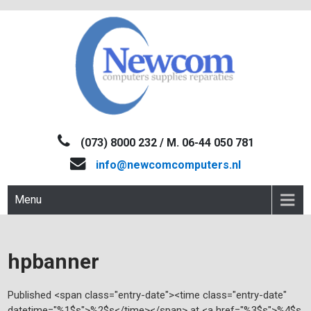
Skip
to
content
NEWCOM
Computers-Verkoop&Reparaties
(073) 8000 232 / M. 06-44 050 781
info@newcomcomputers.nl
Menu
hpbanner
Published <span class="entry-date"><time class="entry-date"
datetime="%1$s">%2$s</time></span> at <a href="%3$s">%4$s