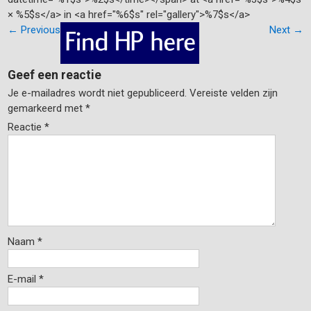
× %5$s</a> in <a href="%6$s" rel="gallery">%7$s</a>
←
Previous
Next
→
Geef een reactie
Je e-mailadres wordt niet gepubliceerd.
Vereiste velden zijn
gemarkeerd met
*
Reactie
*
Naam
*
E-mail
*