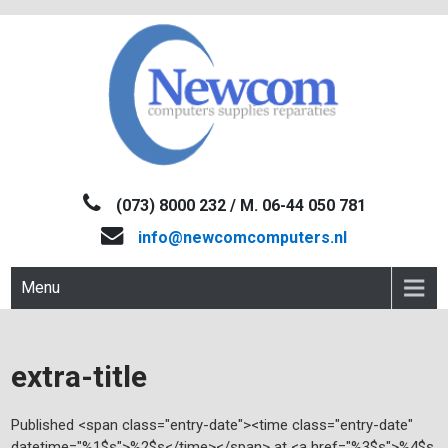
Skip
to
content
NEWCOM
Computers-Verkoop&Reparaties
(073) 8000 232 / M. 06-44 050 781
info@newcomcomputers.nl
Menu
extra-title
Published <span class="entry-date"><time class="entry-date"
datetime="%1$s">%2$s</time></span> at <a href="%3$s">%4$s