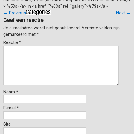
× %5$s</a> in <a href="%6$s" rel="gallery">%7$s</a>
←
Previous
Next
→
Geef een reactie
Je e-mailadres wordt niet gepubliceerd.
Vereiste velden zijn
gemarkeerd met
*
Reactie
*
Naam
*
E-mail
*
Site