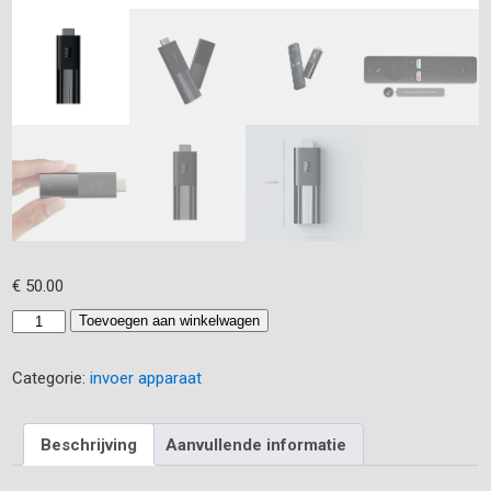
€
50.00
XIAOMI
Toevoegen aan winkelwagen
mi
tv
Categorie:
invoer apparaat
stick
aantal
Beschrijving
Aanvullende informatie