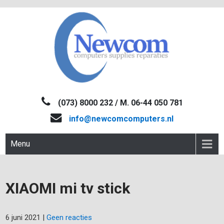
Skip
to
content
NEWCOM
Computers-Verkoop&Reparaties
(073) 8000 232 / M. 06-44 050 781
info@newcomcomputers.nl
Menu
XIAOMI mi tv stick
6 juni 2021
|
Geen reacties