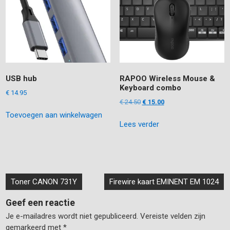
USB hub
RAPOO Wireless Mouse &
Keyboard combo
€
14.95
Oorspronkelijke
Huidige
€
24.50
€
15.00
prijs
prijs
Toevoegen aan winkelwagen
Lees verder
was:
is:
€ 24.50.
€ 15.00.
Bericht
Toner CANON 731Y
Firewire kaart EMINENT EM 1024
navigatie
Geef een reactie
Je e-mailadres wordt niet gepubliceerd.
Vereiste velden zijn
gemarkeerd met
*