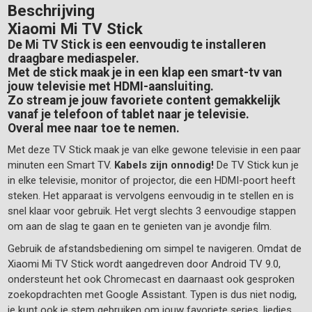
Beschrijving
Xiaomi Mi TV Stick
De Mi TV Stick is een eenvoudig te installeren
draagbare mediaspeler.
Met de stick maak je in een klap een smart-tv van
jouw televisie met HDMI-aansluiting.
Zo stream je jouw favoriete content gemakkelijk
vanaf je telefoon of tablet naar je televisie.
Overal mee naar toe te nemen.
Met deze TV Stick maak je van elke gewone televisie in een paar
minuten een Smart TV.
Kabels zijn onnodig!
De TV Stick kun je
in elke televisie, monitor of projector, die een HDMI-poort heeft
steken. Het apparaat is vervolgens eenvoudig in te stellen en is
snel klaar voor gebruik. Het vergt slechts 3 eenvoudige stappen
om aan de slag te gaan en te genieten van je avondje film.
Gebruik de afstandsbediening om simpel te navigeren. Omdat de
Xiaomi Mi TV Stick wordt aangedreven door Android TV 9.0,
ondersteunt het ook Chromecast en daarnaast ook gesproken
zoekopdrachten met Google Assistant. Typen is dus niet nodig,
je kunt ook je stem gebruiken om jouw favoriete series, liedjes