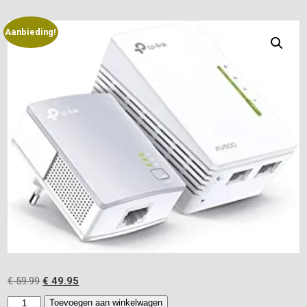
Aanbieding!
Oorspronkelijke
Huidige
€
59.99
€
49.95
prijs
prijs
TP-
Toevoegen aan winkelwagen