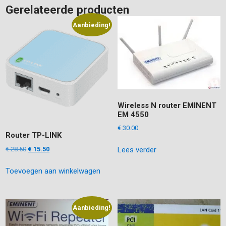
Gerelateerde producten
Aanbieding!
Wireless N router EMINENT
EM 4550
€
30.00
Router TP-LINK
Oorspronkelijke
Huidige
€
28.50
€
15.50
Lees verder
prijs
prijs
Toevoegen aan winkelwagen
was:
is:
€ 28.50.
€ 15.50.
Aanbieding!