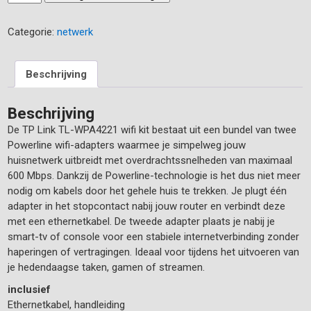
was:
is:
LINK
€ 59.99.
€ 49.95.
AV
Categorie:
netwerk
600
Powerline
aantal
Beschrijving
Beschrijving
De TP Link TL-WPA4221 wifi kit bestaat uit een bundel van twee
Powerline wifi-adapters waarmee je simpelweg jouw
huisnetwerk uitbreidt met overdrachtssnelheden van maximaal
600 Mbps. Dankzij de Powerline-technologie is het dus niet meer
nodig om kabels door het gehele huis te trekken. Je plugt één
adapter in het stopcontact nabij jouw router en verbindt deze
met een ethernetkabel. De tweede adapter plaats je nabij je
smart-tv of console voor een stabiele internetverbinding zonder
haperingen of vertragingen. Ideaal voor tijdens het uitvoeren van
je hedendaagse taken, gamen of streamen.
inclusief
Ethernetkabel, handleiding