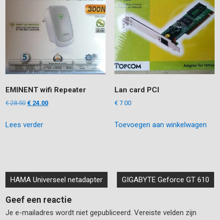
EMINENT wifi Repeater
Lan card PCI
Oorspronkelijke
Huidige
€
28.50
€
24.00
€
7.00
prijs
prijs
Lees verder
Toevoegen aan winkelwagen
was:
is:
€ 28.50.
€ 24.00.
Bericht
HAMA Universeel netadapter
GIGABYTE Geforce GT 610
navigatie
Geef een reactie
Je e-mailadres wordt niet gepubliceerd.
Vereiste velden zijn