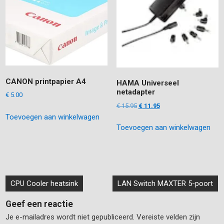
CANON printpapier A4
HAMA Universeel
netadapter
€
5.00
Oorspronkelijke
Huidige
€
15.95
€
11.95
prijs
prijs
Toevoegen aan winkelwagen
Toevoegen aan winkelwagen
was:
is:
€ 15.95.
€ 11.95.
Bericht
CPU Cooler heatsink
LAN Switch MAXTER 5-poort
navigatie
Geef een reactie
Je e-mailadres wordt niet gepubliceerd.
Vereiste velden zijn