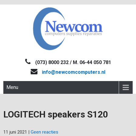
Skip
to
content
NEWCOM
Computers-Verkoop&Reparaties
(073) 8000 232 / M. 06-44 050 781
info@newcomcomputers.nl
Menu
LOGITECH speakers S120
11 juni 2021
|
Geen reacties