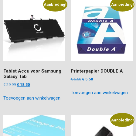
Aanbieding!
Aanbieding!
Tablet Accu voor Samsung
Printerpapier DOUBLE A
Galaxy Tab
Oorspronkelijke
Huidige
€
6.50
€
5.50
Oorspronkelijke
Huidige
€
29.99
€
18.50
prijs
prijs
prijs
prijs
Toevoegen aan winkelwagen
was:
is:
Toevoegen aan winkelwagen
was:
is:
€ 6.50.
€ 5.50.
€ 29.99.
€ 18.50.
Aanbieding!