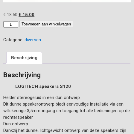
Oorspronkelijke
Huidige
€
18.50
€
15.00
prijs
prijs
LOGITECH
Toevoegen aan winkelwagen
was:
is:
speakers
€ 18.50.
€ 15.00.
S120
Categorie:
diversen
aantal
Beschrijving
Beschrijving
LOGITECH speakers S120
Helder stereogeluid in een dun ontwerp
Dit dunne speakerontwerp biedt eenvoudige installatie via een
willekeurige 3,5mm-ingang en toegang tot alle bedieningen op de
rechterspeaker.
Dun ontwerp
Dankzij het dunne, lichtgewicht ontwerp van deze speakers zijn