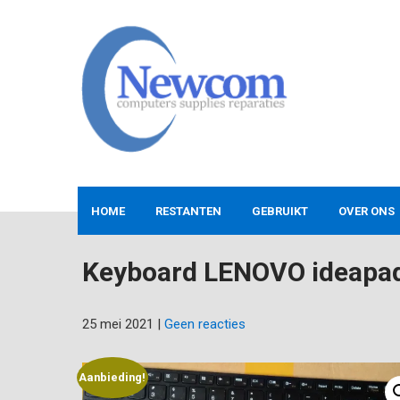
Skip
to
content
NEWCOM
Computers-Verkoop&Reparaties
HOME
RESTANTEN
GEBRUIKT
OVER ONS
Keyboard LENOVO ideapa
25 mei 2021
|
Geen reacties
Aanbieding!