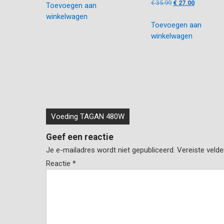
Oorspronkelijke
Huidige
€
35.99
€
27.00
Toevoegen aan
was:
is:
prijs
prijs
winkelwagen
€ 639.00.
€ 579.00.
Toevoegen aan
was:
is:
winkelwagen
€ 35.99.
€ 27.00.
Bericht
Voeding TAGAN 480W
navigatie
Geef een reactie
Je e-mailadres wordt niet gepubliceerd.
Vereiste veld
Reactie
*