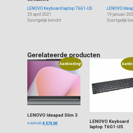
LENOVO Keyboard laptop T6G1-US
LENOVO Ideap
20 april 2021
19 januari 20
Soortgelijk bericht
Soortgelijk be
Gerelateerde producten
Aanbieding!
Aanbi
LENOVO Ideapad Slim 3
LENOVO Keyboard
Oorspronkelijke
Huidige
€
639.00
€
579.00
laptop T6G1-US
prijs
prijs