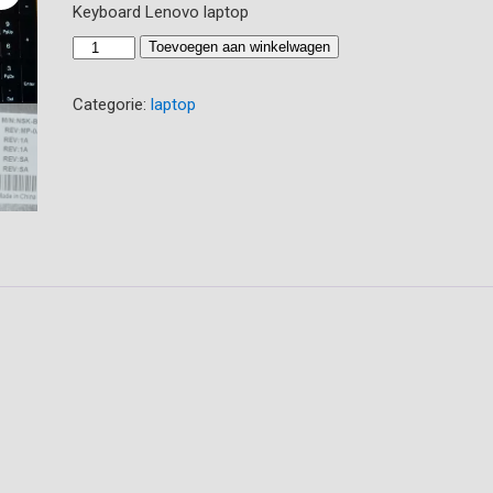
prijs
prijs
Keyboard Lenovo laptop
was:
is:
Keyboard
€ 35.99.
Toevoegen aan winkelwagen
€ 25.00.
LENOVO
ideapad
Categorie:
laptop
aantal