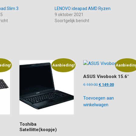
ad Slim 3
LENOVO ideapad AMD Ryzen
25
9 oktober 2021
richt
Soortgelijk bericht
eding!
Aanbieding!
Aanbiedin
ASUS Vivobook 15.6″
Oorspronkelijke
Huidige
€
159.00
€
149.00
prijs
prijs
Toevoegen aan
was:
is:
winkelwagen
€ 159.00.
€ 149.00.
Toshiba
Satellitte(koopje)