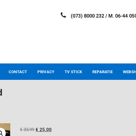
(073) 8000 232 / M. 06-44 05
CONTACT
PRIVACY
TV STICK
REPARATIE
WEBS
d
Oorspronkelijke
Huidige
€
35.99
€
25.00