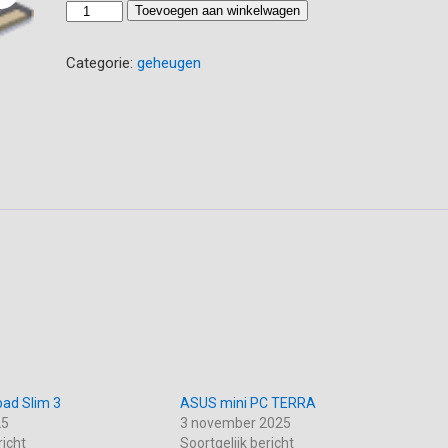
prijs
prijs
Geheugen
Toevoegen aan winkelwagen
was:
is:
8GB
€ 54.00.
€ 44.00.
DDR4
Categorie:
geheugen
2400MHz
aantal
ad Slim 3
ASUS mini PC TERRA
25
3 november 2025
richt
Soortgelijk bericht