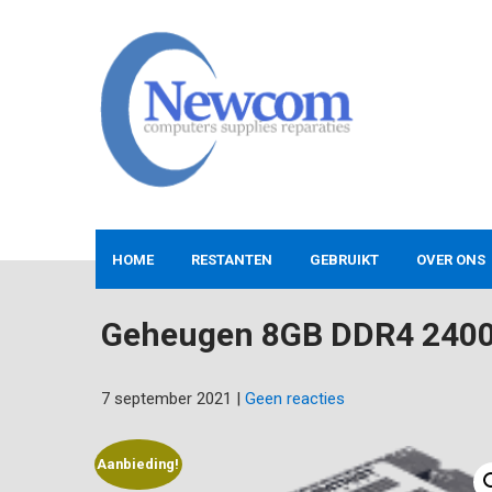
Skip
to
content
NEWCOM
Computers-Verkoop&Reparaties
HOME
RESTANTEN
GEBRUIKT
OVER ONS
Geheugen 8GB DDR4 240
7 september 2021
|
Geen reacties
Aanbieding!