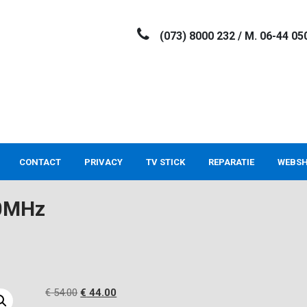
(073) 8000 232 / M. 06-44 05
CONTACT
PRIVACY
TV STICK
REPARATIE
WEBS
0MHz
Oorspronkelijke
Huidige
€
54.00
€
44.00