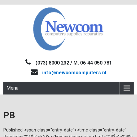
Skip
to
content
NEWCOM
Computers-Verkoop&Reparaties
(073) 8000 232 / M. 06-44 050 781
info@newcomcomputers.nl
Menu
PB
Published <span class="entry-date"><time class="entry-date"
datetime="%1$s">%2$s</time></span> at <a href="%3$s">%4$s