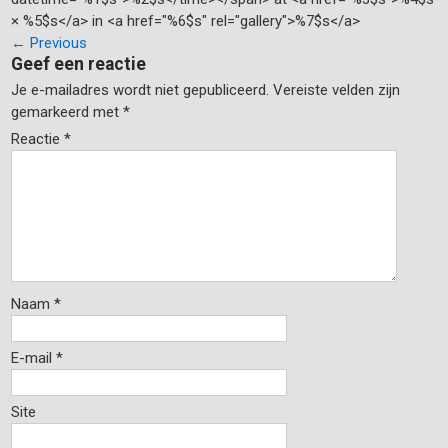
× %5$s</a> in <a href="%6$s" rel="gallery">%7$s</a>
←
Previous
Geef een reactie
Je e-mailadres wordt niet gepubliceerd.
Vereiste velden zijn
gemarkeerd met
*
Reactie
*
Naam
*
E-mail
*
Site