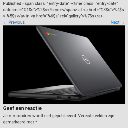
Published <span class="entry-date"><time class="entry-date"
datetime="%1$s">%2$s</time></span> at <a href="%3$s">%4$s
× %5$s</a> in <a href="%6$s" rel="gallery">%7$s</a>
←
Previous
Next
→
Geef een reactie
Je e-mailadres wordt niet gepubliceerd.
Vereiste velden zijn
gemarkeerd met
*