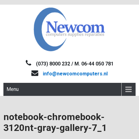
Skip
to
content
NEWCOM
Computers-Verkoop&Reparaties
(073) 8000 232 / M. 06-44 050 781
info@newcomcomputers.nl
Menu
notebook-chromebook-
3120nt-gray-gallery-7_1