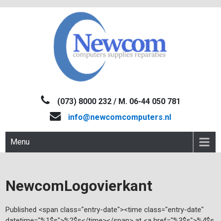
Skip
to
content
NEWCOM
Computers-Verkoop&Reparaties
(073) 8000 232 / M. 06-44 050 781
info@newcomcomputers.nl
Menu
NewcomLogovierkant
Published <span class="entry-date"><time class="entry-date"
datetime="%1$s">%2$s</time></span> at <a href="%3$s">%4$s