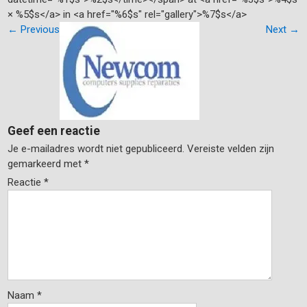
× %5$s</a> in <a href="%6$s" rel="gallery">%7$s</a>
←
Previous
Next
→
Geef een reactie
Je e-mailadres wordt niet gepubliceerd.
Vereiste velden zijn
gemarkeerd met
*
Reactie
*
Naam
*