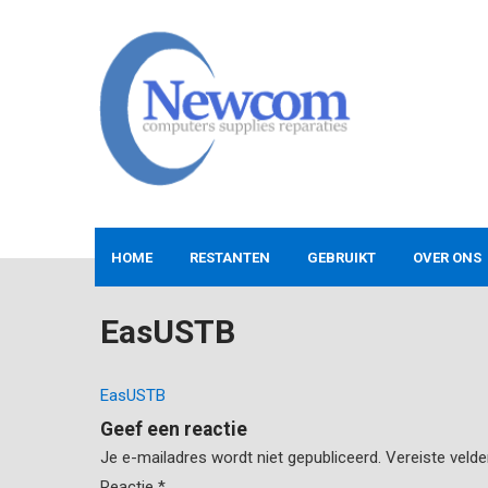
Skip
to
content
NEWCOM
Computers-Verkoop&Reparaties
HOME
RESTANTEN
GEBRUIKT
OVER ONS
EasUSTB
EasUSTB
Geef een reactie
Je e-mailadres wordt niet gepubliceerd.
Vereiste veld
Reactie
*