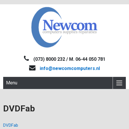
Skip
to
content
NEWCOM
Computers-Verkoop&Reparaties
(073) 8000 232 / M. 06-44 050 781
info@newcomcomputers.nl
Menu
DVDFab
DVDFab