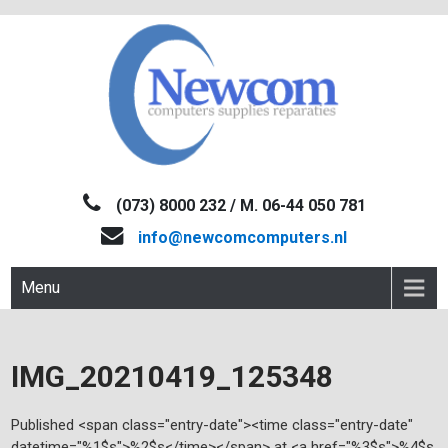
Skip
to
content
NEWCOM
Computers-Verkoop&Reparaties
(073) 8000 232 / M. 06-44 050 781
info@newcomcomputers.nl
Menu
IMG_20210419_125348
Published <span class="entry-date"><time class="entry-date"
datetime="%1$s">%2$s</time></span> at <a href="%3$s">%4$s