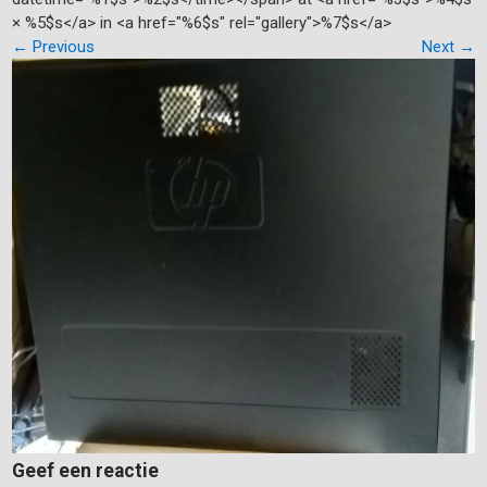
× %5$s</a> in <a href="%6$s" rel="gallery">%7$s</a>
←
Previous
Next
→
Geef een reactie