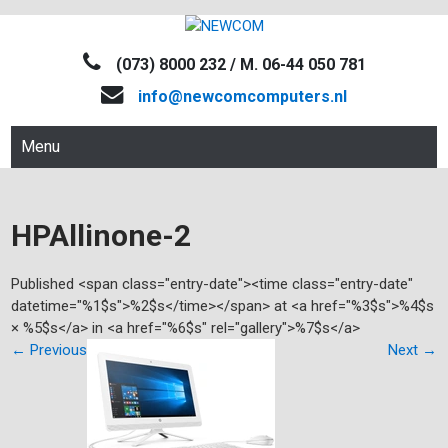
Skip
NEWCOM
Computers-Verkoop&Reparaties
to
(073) 8000 232 / M. 06-44 050 781
content
info@newcomcomputers.nl
Menu
HPAllinone-2
Published <span class="entry-date"><time class="entry-date"
datetime="%1$s">%2$s</time></span> at <a href="%3$s">%4$s
× %5$s</a> in <a href="%6$s" rel="gallery">%7$s</a>
←
Previous
Next
→