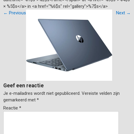
× %5$s</a> in <a href="%6$s" rel="gallery">%7$s</a>
←
Previous
Next
→
Geef een reactie
Je e-mailadres wordt niet gepubliceerd.
Vereiste velden zijn
gemarkeerd met
*
Reactie
*