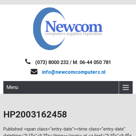
Skip
to
content
NEWCOM
Computers-Verkoop&Reparaties
(073) 8000 232 / M. 06-44 050 781
info@newcomcomputers.nl
Menu
HP2003162458
Published <span class="entry-date"><time class="entry-date"
datetime="%1$s">%2$s</time></span> at <a href="%3$s">%4$s