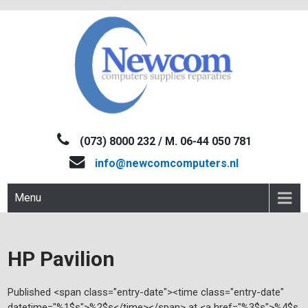
Skip
to
content
NEWCOM
Computers-Verkoop&Reparaties
(073) 8000 232 / M. 06-44 050 781
info@newcomcomputers.nl
Menu
HP Pavilion
Published <span class="entry-date"><time class="entry-date"
datetime="%1$s">%2$s</time></span> at <a href="%3$s">%4$s