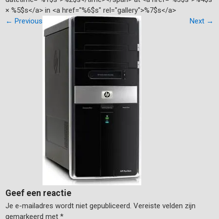
× %5$s</a> in <a href="%6$s" rel="gallery">%7$s</a>
←
Previous
Next
→
Geef een reactie
Je e-mailadres wordt niet gepubliceerd.
Vereiste velden zijn
gemarkeerd met
*